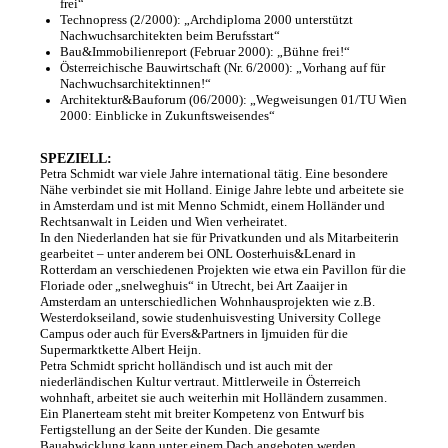
frei“
t
Technopress (2/2000): „Archdiploma 2000 unterstützt
e
Nachwuchsarchitekten beim Berufsstart“
Bau&Immobilienreport (Februar 2000): „Bühne frei!“
n
Österreichische Bauwirtschaft (Nr. 6/2000): „Vorhang auf für
Nachwuchsarchitektinnen!“
t
Architektur&Bauforum (06/2000): „Wegweisungen 01/TU Wien
2000: Einblicke in Zukunftsweisendes“
e
L
SPEZIELL:
Petra Schmidt war viele Jahre international tätig. Eine besondere
e
Nähe verbindet sie mit Holland. Einige Jahre lebte und arbeitete sie
i
in Amsterdam und ist mit Menno Schmidt, einem Holländer und
Rechtsanwalt in Leiden und Wien verheiratet.
s
In den Niederlanden hat sie für Privatkunden und als Mitarbeiterin
gearbeitet – unter anderem bei ONL Oosterhuis&Lenard in
t
Rotterdam an verschiedenen Projekten wie etwa ein Pavillon für die
Floriade oder „snelweghuis“ in Utrecht, bei Art Zaaijer in
u
Amsterdam an unterschiedlichen Wohnhausprojekten wie z.B.
n
Westerdokseiland, sowie studenhuisvesting University College
Campus oder auch für Evers&Partners in Ijmuiden für die
g
Supermarktkette Albert Heijn.
Petra Schmidt spricht holländisch und ist auch mit der
e
niederländischen Kultur vertraut. Mittlerweile in Österreich
wohnhaft, arbeitet sie auch weiterhin mit Holländern zusammen.
n
Ein Planerteam steht mit breiter Kompetenz von Entwurf bis
-
Fertigstellung an der Seite der Kunden. Die gesamte
Bauabwicklung kann unter einem Dach angeboten werden.