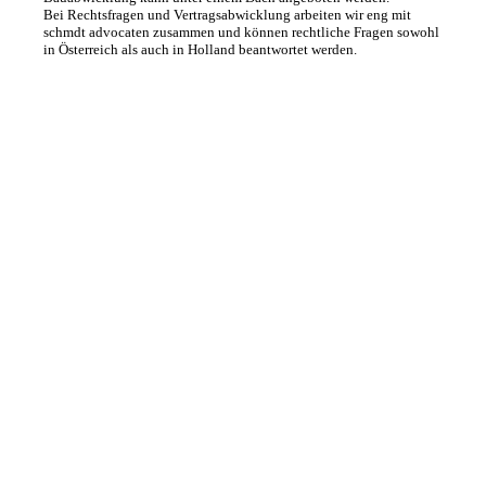
S
Bei Rechtsfragen und Vertragsabwicklung arbeiten wir eng mit
schmdt advocaten zusammen und können rechtliche Fragen sowohl
t
in Österreich als auch in Holland beantwortet werden.
u
d
i
e
n
,
K
o
n
z
e
p
t
e