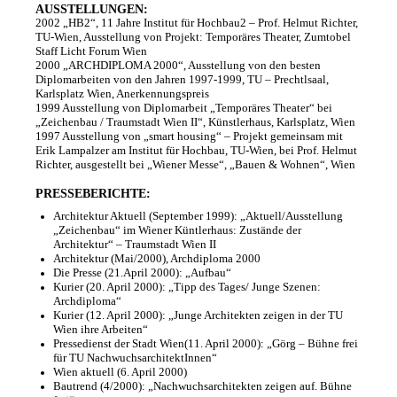
k
AUSSTELLUNGEN:
2002 „HB2“, 11 Jahre Institut für Hochbau2 – Prof. Helmut Richter,
r
TU-Wien, Ausstellung von Projekt: Temporäres Theater, Zumtobel
Staff Licht Forum Wien
e
2000 „ARCHDIPLOMA 2000“, Ausstellung von den besten
Diplomarbeiten von den Jahren 1997-1999, TU – Prechtlsaal,
a
Karlsplatz Wien, Anerkennungspreis
t
1999 Ausstellung von Diplomarbeit „Temporäres Theater“ bei
„Zeichenbau / Traumstadt Wien II“, Künstlerhaus, Karlsplatz, Wien
i
1997 Ausstellung von „smart housing“ – Projekt gemeinsam mit
Erik Lampalzer am Institut für Hochbau, TU-Wien, bei Prof. Helmut
v
Richter, ausgestellt bei „Wiener Messe“, „Bauen & Wohnen“, Wien
e
PRESSEBERICHTE:
u
Architektur Aktuell (September 1999): „Aktuell/Ausstellung
n
„Zeichenbau“ im Wiener Küntlerhaus: Zustände der
Architektur“ – Traumstadt Wien II
d
Architektur (Mai/2000), Archdiploma 2000
Die Presse (21.April 2000): „Aufbau“
k
Kurier (20. April 2000): „Tipp des Tages/ Junge Szenen:
Archdiploma“
o
Kurier (12. April 2000): „Junge Architekten zeigen in der TU
m
Wien ihre Arbeiten“
Pressedienst der Stadt Wien(11. April 2000): „Görg – Bühne frei
p
für TU NachwuchsarchitektInnen“
Wien aktuell (6. April 2000)
e
Bautrend (4/2000): „Nachwuchsarchitekten zeigen auf. Bühne