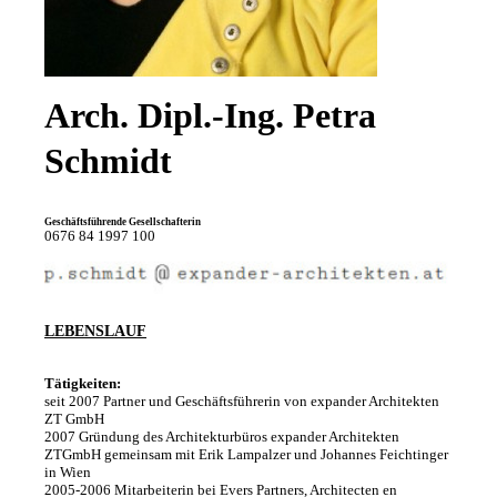
b
H
,
W
Arch. Dipl.-Ing. Petra
i
Schmidt
e
n
Geschäftsführende Gesellschafterin
,
0676 84 1997 100
Ö
s
t
LEBENSLAUF
e
r
Tätigkeiten:
seit 2007 Partner und Geschäftsführerin von expander Architekten
r
ZT GmbH
2007 Gründung des Architekturbüros expander Architekten
e
ZTGmbH gemeinsam mit Erik Lampalzer und Johannes Feichtinger
in Wien
i
2005-2006 Mitarbeiterin bei Evers Partners, Architecten en