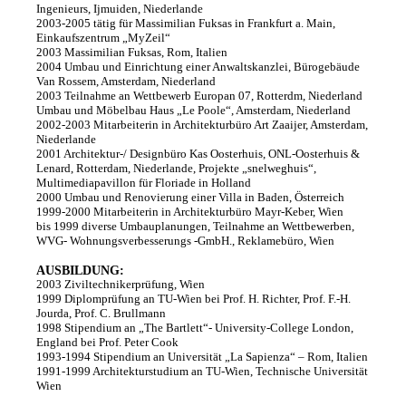
c
Ingenieurs, Ijmuiden, Niederlande
2003-2005 tätig für Massimilian Fuksas in Frankfurt a. Main,
h
Einkaufszentrum „MyZeil“
2003 Massimilian Fuksas, Rom, Italien
-
2004 Umbau und Einrichtung einer Anwaltskanzlei, Bürogebäude
Van Rossem, Amsterdam, Niederland
i
2003 Teilnahme an Wettbewerb Europan 07, Rotterdm, Niederland
n
Umbau und Möbelbau Haus „Le Poole“, Amsterdam, Niederland
2002-2003 Mitarbeiterin in Architekturbüro Art Zaaijer, Amsterdam,
d
Niederlande
2001 Architektur-/ Designbüro Kas Oosterhuis, ONL-Oosterhuis &
i
Lenard, Rotterdam, Niederlande, Projekte „snelweghuis“,
Multimediapavillon für Floriade in Holland
v
2000 Umbau und Renovierung einer Villa in Baden, Österreich
i
1999-2000 Mitarbeiterin in Architekturbüro Mayr-Keber, Wien
bis 1999 diverse Umbauplanungen, Teilnahme an Wettbewerben,
d
WVG- Wohnungsverbesserungs -GmbH., Reklamebüro, Wien
u
AUSBILDUNG:
2003 Ziviltechnikerprüfung, Wien
e
1999 Diplomprüfung an TU-Wien bei Prof. H. Richter, Prof. F.-H.
l
Jourda, Prof. C. Brullmann
1998 Stipendium an „The Bartlett“- University-College London,
l
England bei Prof. Peter Cook
1993-1994 Stipendium an Universität „La Sapienza“ – Rom, Italien
e
1991-1999 Architekturstudium an TU-Wien, Technische Universität
Wien
,