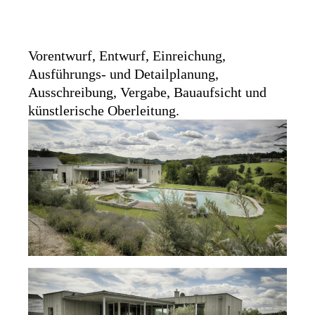
b
H
,
Vorentwurf, Entwurf, Einreichung,
W
Ausführungs- und Detailplanung,
i
Ausschreibung, Vergabe, Bauaufsicht und
e
künstlerische Oberleitung.
n
,
Ö
s
t
e
r
r
e
i