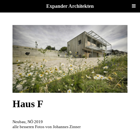
Z
Expander Architekten
i
v
i
l
t
e
c
h
n
i
k
Haus F
e
r
Neubau, NÖ 2019
G
alle besseren Fotos von Johannes Zinner
m